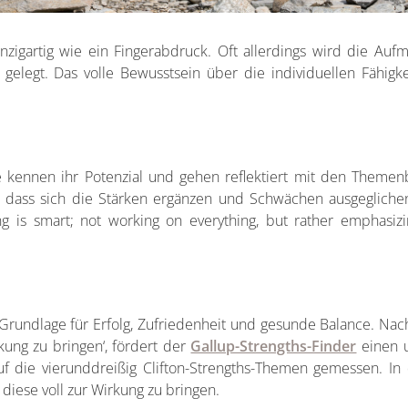
einzigartig wie ein Fingerabdruck. Oft allerdings wird die Au
 gelegt. Das volle Bewusstsein über die individuellen Fähigk
e kennen ihr Potenzial und gehen reflektiert mit den Theme
 dass sich die Stärken ergänzen und Schwächen ausgegliche
ng is smart; not working on everything, but rather emphasizin
rundlage für Erfolg, Zufriedenheit und gesunde Balance. Nach
rkung zu bringen‘, fördert der
Gallup-Strengths-Finder
einen u
uf die vierunddreißig Clifton-Strengths-Themen gemessen. In 
diese voll zur Wirkung zu bringen.