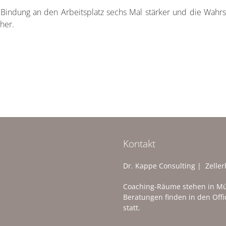
e Bindung an den Arbeitsplatz sechs Mal stärker und die Wahrs
her.
Kontakt
Dr. Kappe Consulting | Zelle
Coaching-Räume stehen in Mü
Beratungen finden in den Of
statt.